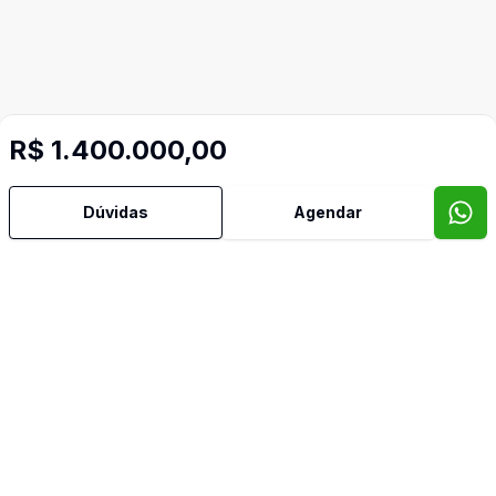
R$ 1.400.000,00
Mais informações
Dúvidas
Agendar
Aceita Pet
Área de Serviço
Banheiro Social
Churrasqueira
Cozinha