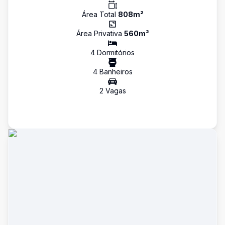
Área Total
808
m²
Área Privativa
560
m²
4
Dormitório
s
4
Banheiro
s
2
Vaga
s