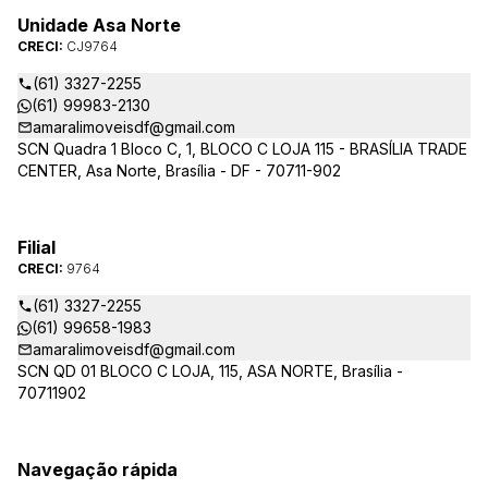
Unidade Asa Norte
CRECI:
CJ9764
(61) 3327-2255
(61) 99983-2130
amaralimoveisdf@gmail.com
SCN Quadra 1 Bloco C, 1, BLOCO C LOJA 115 - BRASÍLIA TRADE
CENTER, Asa Norte, Brasília - DF - 70711-902
Filial
CRECI:
9764
(61) 3327-2255
(61) 99658-1983
amaralimoveisdf@gmail.com
SCN QD 01 BLOCO C LOJA, 115, ASA NORTE, Brasília -
70711902
Navegação rápida