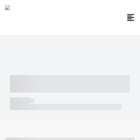
----- ----- -- ------ ---- ---- -- ----- -----
----- --- ------
----- -----
----- ----- -- ------ ---- ---- -- ----- ----- ----- --- ------