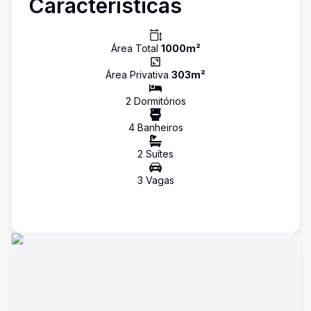
Características
Área Total
1000
m²
Área Privativa
303
m²
2
Dormitório
s
4
Banheiro
s
2
Suíte
s
3
Vaga
s