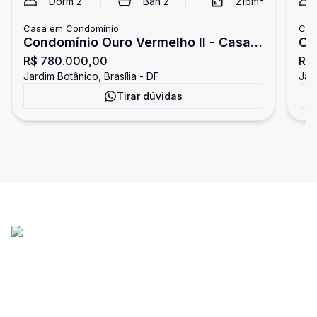
Dorm
2
Ban
2
216
m²
Casa em Condomínio
Cas
Condomínio Ouro Vermelho II - Casa à
Co
R$ 780.000,00
R$
venda, 2 quartos, Jardim Botânico
ve
Jardim Botânico, Brasília - DF
Jard
Tirar dúvidas