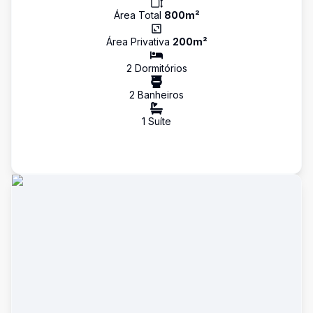
Área Total
800
m²
Área Privativa
200
m²
2
Dormitório
s
2
Banheiro
s
1
Suíte