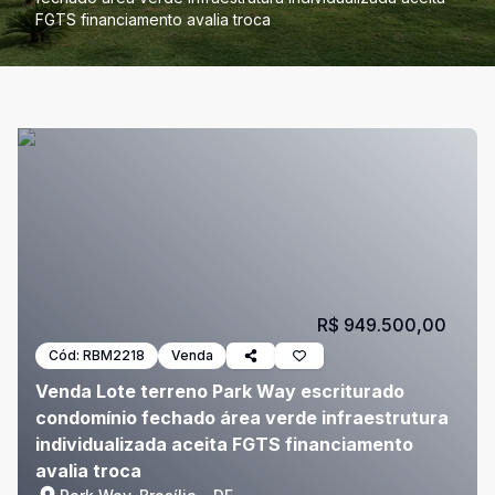
FGTS financiamento avalia troca
R$ 949.500,00
Cód:
RBM2218
Venda
Venda Lote terreno Park Way escriturado
condomínio fechado área verde infraestrutura
individualizada aceita FGTS financiamento
avalia troca