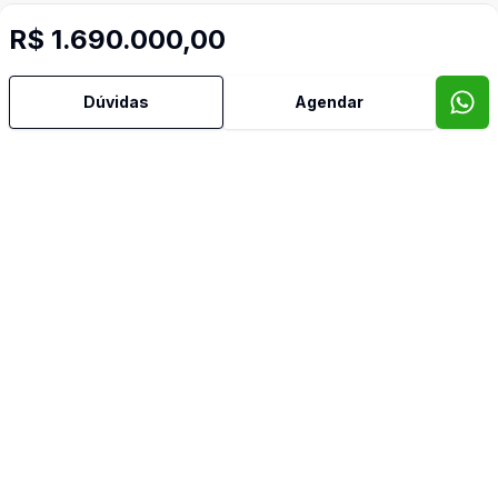
R$ 1.690.000,00
Dúvidas
Agendar
Video do imóvel
Imóveis semelhantes
Confira imóveis semelhantes
Cód:
AM523
Comparar
Có