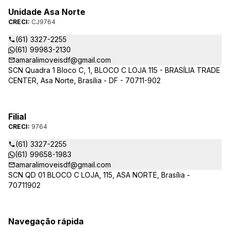
Unidade Asa Norte
CRECI:
CJ9764
(61) 3327-2255
(61) 99983-2130
amaralimoveisdf@gmail.com
SCN Quadra 1 Bloco C, 1, BLOCO C LOJA 115 - BRASÍLIA TRADE
CENTER, Asa Norte, Brasília - DF - 70711-902
Filial
CRECI:
9764
(61) 3327-2255
(61) 99658-1983
amaralimoveisdf@gmail.com
SCN QD 01 BLOCO C LOJA, 115, ASA NORTE, Brasília -
70711902
Navegação rápida