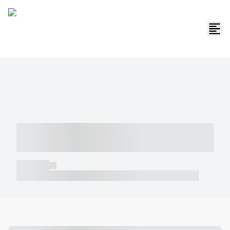
----- ----- -- ------ ---- ---- -- ----- -----
----- --- ------
----- -----
----- ----- -- ------ ---- ---- -- ----- ----- ----- --- ------