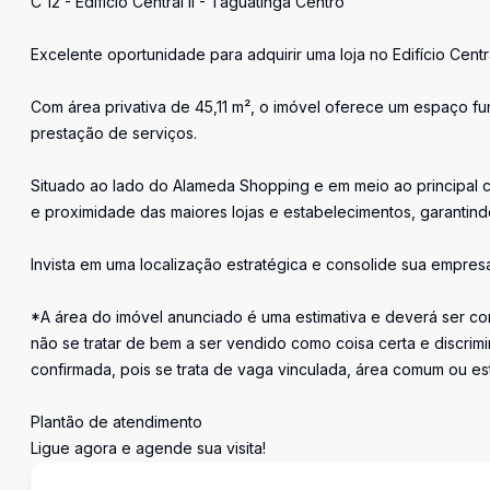
C 12 - Edifício Central II - Taguatinga Centro
Excelente oportunidade para adquirir uma loja no Edifício Centr
Com área privativa de 45,11 m², o imóvel oferece um espaço fun
prestação de serviços.
Situado ao lado do Alameda Shopping e em meio ao principal c
e proximidade das maiores lojas e estabelecimentos, garantind
Invista em uma localização estratégica e consolide sua empres
*A área do imóvel anunciado é uma estimativa e deverá ser con
não se tratar de bem a ser vendido como coisa certa e discr
confirmada, pois se trata de vaga vinculada, área comum ou e
Plantão de atendimento
Ligue agora e agende sua visita!