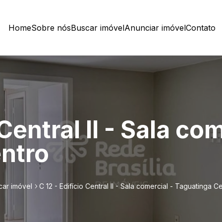
Home
Sobre nós
Buscar imóvel
Anunciar imóvel
Contato
 Central II - Sala co
ntro
car imóvel
C 12 - Edifício Central II - Sala comercial - Taguatinga C