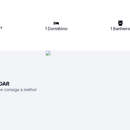
²
1
Dormitório
1
Banheir
UGAR
 e consiga a melhor