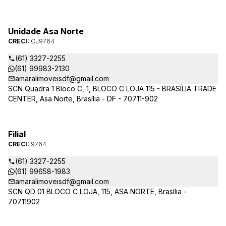
Unidade Asa Norte
CRECI:
CJ9764
(61) 3327-2255
(61) 99983-2130
amaralimoveisdf@gmail.com
SCN Quadra 1 Bloco C, 1, BLOCO C LOJA 115 - BRASÍLIA TRADE
CENTER, Asa Norte, Brasília - DF - 70711-902
Filial
CRECI:
9764
(61) 3327-2255
(61) 99658-1983
amaralimoveisdf@gmail.com
SCN QD 01 BLOCO C LOJA, 115, ASA NORTE, Brasília -
70711902