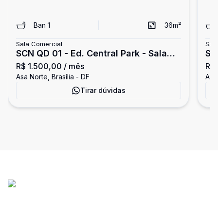
Ban
1
36
m²
Sala Comercial
Sal
SCN QD 01 - Ed. Central Park - Sala
Sa
R$ 1.500,00
/ mês
R$
Comercial
Ce
Asa Norte, Brasília - DF
Asa 
Es
Tirar dúvidas