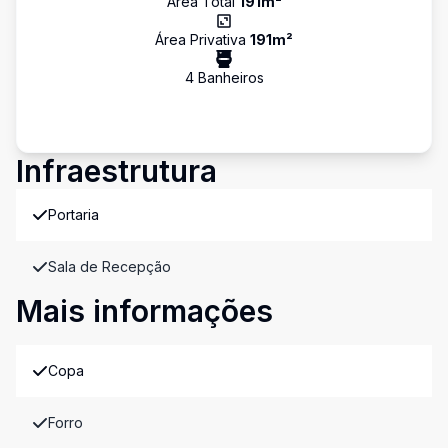
Área Total
191
m²
Área Privativa
191
m²
4
Banheiro
s
Infraestrutura
Portaria
Sala de Recepção
Mais informações
Copa
Forro