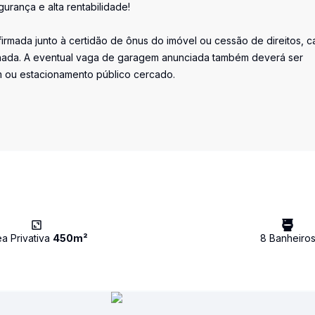
urança e alta rentabilidade!
irmada junto à certidão de ônus do imóvel ou cessão de direitos, c
minada. A eventual vaga de garagem anunciada também deverá ser
m ou estacionamento público cercado.
ea Privativa
450
m²
8
Banheiro