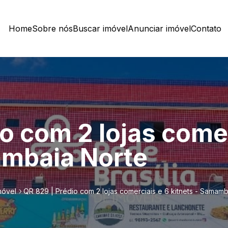
Home
Sobre nós
Buscar imóvel
Anunciar imóvel
Contato
o com 2 lojas comer
ambaia Norte
móvel
QR 829 | Prédio com 2 lojas comerciais e 6 kitnets - Samamb