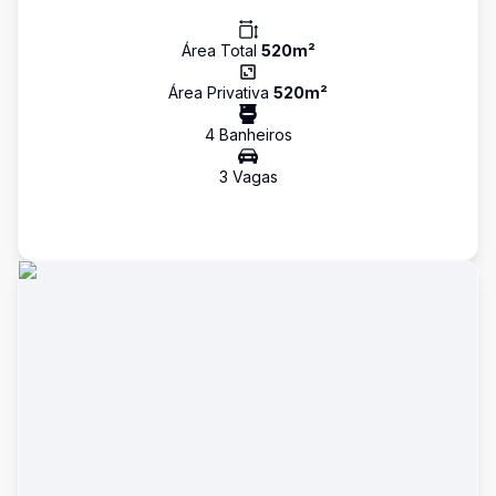
Área Total
520
m²
Área Privativa
520
m²
4
Banheiro
s
3
Vaga
s