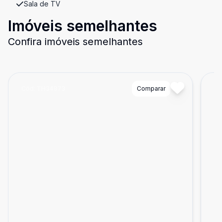
Sala de TV
Imóveis semelhantes
Confira imóveis semelhantes
Cód:
TH34873
Comparar
Có