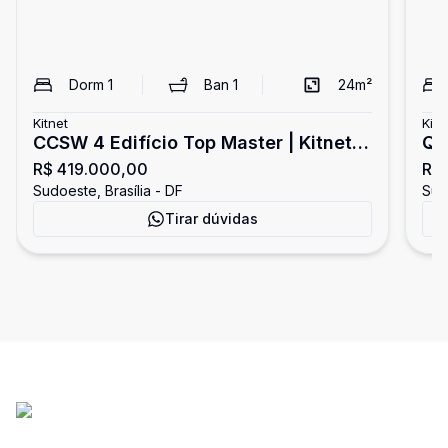
Dorm
1
Ban
1
24
m²
Kitnet
Kitn
CCSW 4 Edifício Top Master | Kitnet
QM
R$ 419.000,00
R$
Mobiliado com 1 Vaga de Garagem -
re
Sudoeste, Brasília - DF
Sudo
Sudoeste
- 
Tirar dúvidas