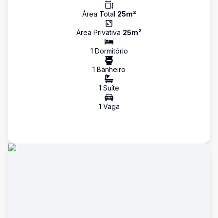
Área Total
25
m²
Área Privativa
25
m²
1
Dormitório
1
Banheiro
1
Suíte
1
Vaga