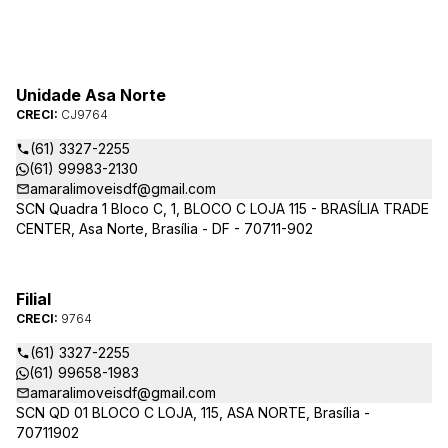
Unidade Asa Norte
CRECI:
CJ9764
(61) 3327-2255
(61) 99983-2130
amaralimoveisdf@gmail.com
SCN Quadra 1 Bloco C, 1, BLOCO C LOJA 115 - BRASÍLIA TRADE
CENTER, Asa Norte, Brasília - DF - 70711-902
Filial
CRECI:
9764
(61) 3327-2255
(61) 99658-1983
amaralimoveisdf@gmail.com
SCN QD 01 BLOCO C LOJA, 115, ASA NORTE, Brasília -
70711902