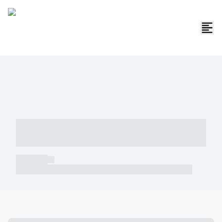
----- ----- -- ------ ---- ---- -- ----- -----
----- --- ------
----- -----
----- ----- -- ------ ---- ---- -- ----- ----- ----- --- ------