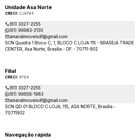
Unidade Asa Norte
CRECI:
CJ9764
(61) 3327-2255
(61) 99983-2130
amaralimoveisdf@gmail.com
SCN Quadra 1 Bloco C, 1, BLOCO C LOJA 115 - BRASÍLIA TRADE
CENTER, Asa Norte, Brasília - DF - 70711-902
Filial
CRECI:
9764
(61) 3327-2255
(61) 99658-1983
amaralimoveisdf@gmail.com
SCN QD 01 BLOCO C LOJA, 115, ASA NORTE, Brasília -
70711902
Navegação rápida