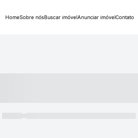
Home
Sobre nós
Buscar imóvel
Anunciar imóvel
Contato
----- ---- ---- -- ----
----- -----
----- ----- -- ------ ---- ---- -- ----- ----- ----- --- ------