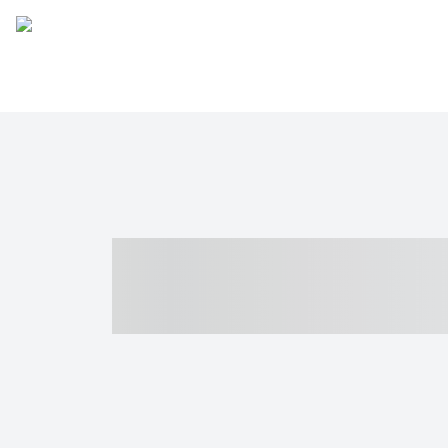
----- ----- -- -
- ------