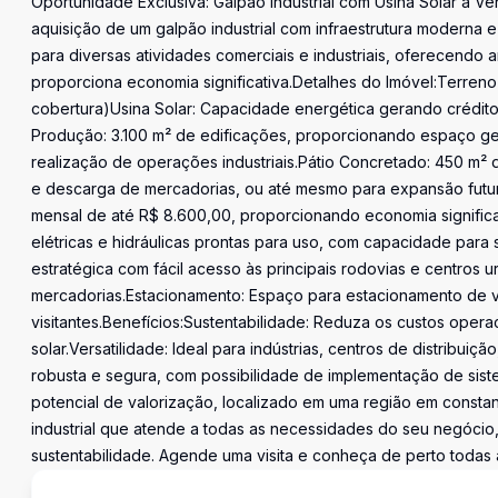
Oportunidade Exclusiva: Galpão Industrial com Usina Solar à
aquisição de um galpão industrial com infraestrutura moderna e 
para diversas atividades comerciais e industriais, oferecendo
proporciona economia significativa.Detalhes do Imóvel:Terreno
cobertura)Usina Solar: Capacidade energética gerando crédit
Produção: 3.100 m² de edificações, proporcionando espaço g
realização de operações industriais.Pátio Concretado: 450 m² 
e descarga de mercadorias, ou até mesmo para expansão futura.
mensal de até R$ 8.600,00, proporcionando economia significat
elétricas e hidráulicas prontas para uso, com capacidade para
estratégica com fácil acesso às principais rodovias e centros ur
mercadorias.Estacionamento: Espaço para estacionamento de v
visitantes.Benefícios:Sustentabilidade: Reduza os custos oper
solar.Versatilidade: Ideal para indústrias, centros de distribui
robusta e segura, com possibilidade de implementação de sist
potencial de valorização, localizado em uma região em consta
industrial que atende a todas as necessidades do seu negócio
sustentabilidade. Agende uma visita e conheça de perto todas