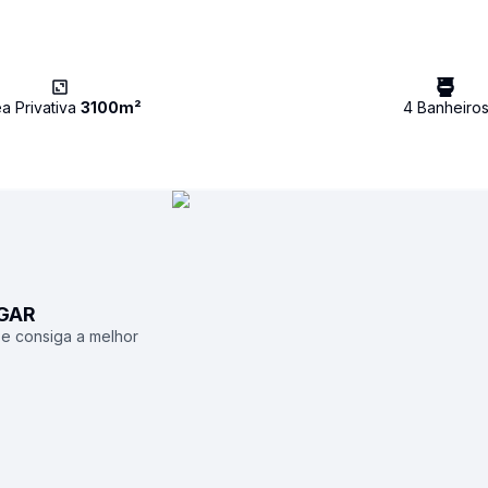
a Privativa
3100
m²
4
Banheiro
UGAR
 e consiga a melhor