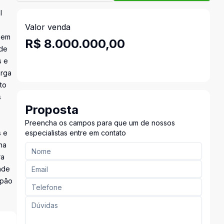
l
Valor venda
(sem
R$ 8.000.000,00
 de
s e
arga
to
s
Proposta
Preencha os campos para que um de nossos
s e
especialistas entre em contato
na
ra
nde
lpão