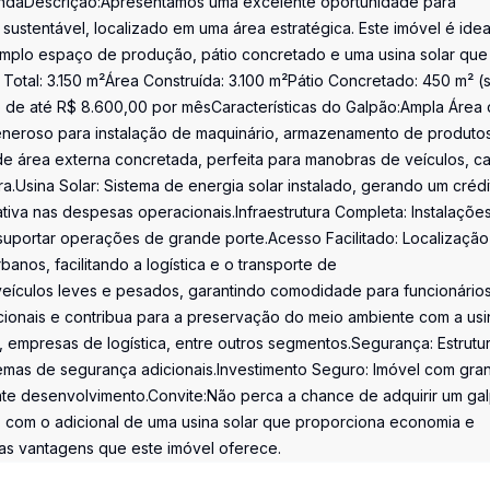
 VendaDescrição:Apresentamos uma excelente oportunidade para
sustentável, localizado em uma área estratégica. Este imóvel é idea
 amplo espaço de produção, pátio concretado e uma usina solar que
 Total: 3.150 m²Área Construída: 3.100 m²Pátio Concretado: 450 m² 
o de até R$ 8.600,00 por mêsCaracterísticas do Galpão:Ampla Área
eneroso para instalação de maquinário, armazenamento de produto
de área externa concretada, perfeita para manobras de veículos, c
Usina Solar: Sistema de energia solar instalado, gerando um crédi
iva nas despesas operacionais.Infraestrutura Completa: Instalaçõe
 suportar operações de grande porte.Acesso Facilitado: Localização
banos, facilitando a logística e o transporte de
eículos leves e pesados, garantindo comodidade para funcionário
acionais e contribua para a preservação do meio ambiente com a usi
ção, empresas de logística, entre outros segmentos.Segurança: Estrutu
emas de segurança adicionais.Investimento Seguro: Imóvel com gra
nte desenvolvimento.Convite:Não perca a chance de adquirir um ga
, com o adicional de uma usina solar que proporciona economia e
 as vantagens que este imóvel oferece.