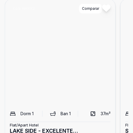
Cód:
AM483
Comparar
Có
Dorm
1
Ban
1
37
m²
Flat/Apart Hotel
Flat
LAKE SIDE - EXCELENTE
SH