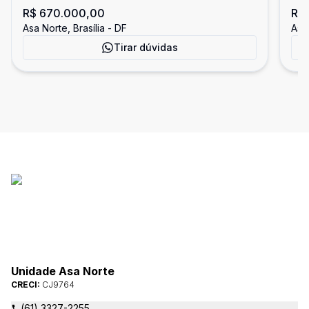
R$ 670.000,00
R$
APARTAMENTO REFORMADO - DESIGN
qu
Asa Norte, Brasília - DF
Asa 
INTELIGENTE !
Tirar dúvidas
Unidade Asa Norte
CRECI:
CJ9764
(61) 3327-2255