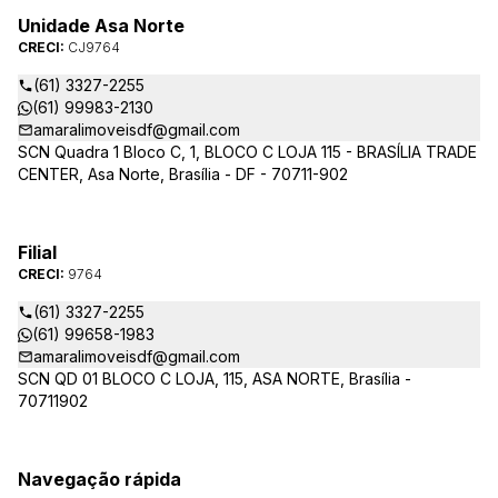
Unidade Asa Norte
CRECI:
CJ9764
(61) 3327-2255
(61) 99983-2130
amaralimoveisdf@gmail.com
SCN Quadra 1 Bloco C, 1, BLOCO C LOJA 115 - BRASÍLIA TRADE
CENTER, Asa Norte, Brasília - DF - 70711-902
Filial
CRECI:
9764
(61) 3327-2255
(61) 99658-1983
amaralimoveisdf@gmail.com
SCN QD 01 BLOCO C LOJA, 115, ASA NORTE, Brasília -
70711902
Navegação rápida