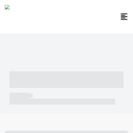
----- ----- -- ------ ---- ---- -- ----- -----
----- --- ------
----- -----
----- ----- -- ------ ---- ---- -- ----- ----- ----- --- ------