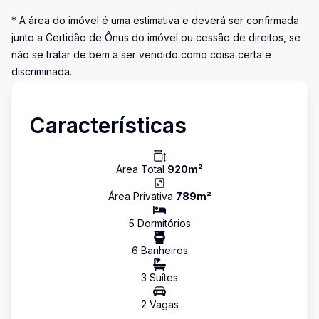
* A área do imóvel é uma estimativa e deverá ser confirmada
junto a Certidão de Ônus do imóvel ou cessão de direitos, se
não se tratar de bem a ser vendido como coisa certa e
discriminada..
Características
Área Total
920
m²
Área Privativa
789
m²
5
Dormitório
s
6
Banheiro
s
3
Suíte
s
2
Vaga
s