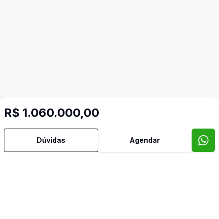
R$ 1.060.000,00
Mais informações
Dúvidas
Agendar
Área de Serviço
Churrasqueira