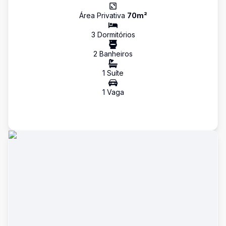
Área Privativa
70
m²
3
Dormitório
s
2
Banheiro
s
1
Suíte
1
Vaga