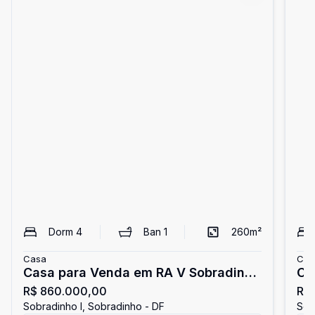
Dorm
4
Ban
1
260
m²
Casa
Cas
Casa para Venda em RA V Sobradinho
Ca
R$ 860.000,00
R$
/ DF no bairro Sobradinho
Sob
Sobradinho I, Sobradinho - DF
Sob