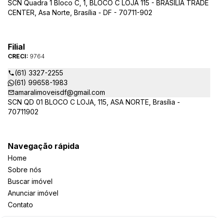
SCN Quadra 1 Bloco C, 1, BLOCO C LOJA 115 - BRASÍLIA TRADE
CENTER, Asa Norte, Brasília - DF - 70711-902
Filial
CRECI:
9764
(61) 3327-2255
(61) 99658-1983
amaralimoveisdf@gmail.com
SCN QD 01 BLOCO C LOJA, 115, ASA NORTE, Brasília -
70711902
Navegação rápida
Home
Sobre nós
Buscar imóvel
Anunciar imóvel
Contato