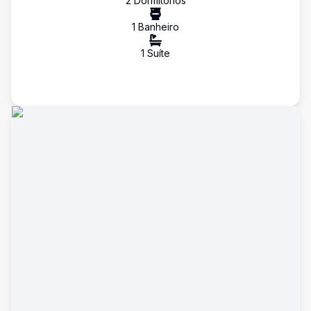
2
Dormitório
s
1
Banheiro
1
Suíte