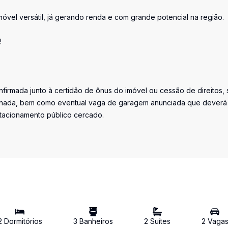
vel versátil, já gerando renda e com grande potencial na região.
!
firmada junto à certidão de ônus do imóvel ou cessão de direitos, 
iminada, bem como eventual vaga de garagem anunciada que deverá
stacionamento público cercado.
2
Dormitório
s
3
Banheiro
s
2
Suíte
s
2
Vaga