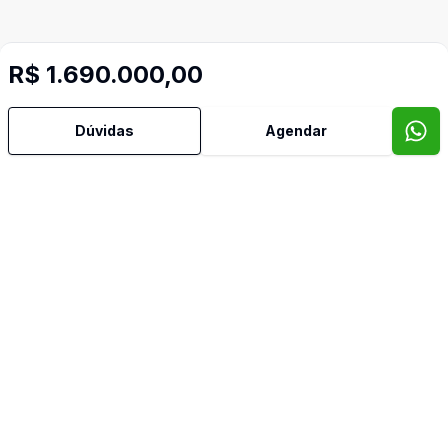
R$ 1.690.000,00
Mais informações
Dúvidas
Agendar
Área de Serviço
Churrasqueira
Cozinha
Dormitório com Armários
Lavabo