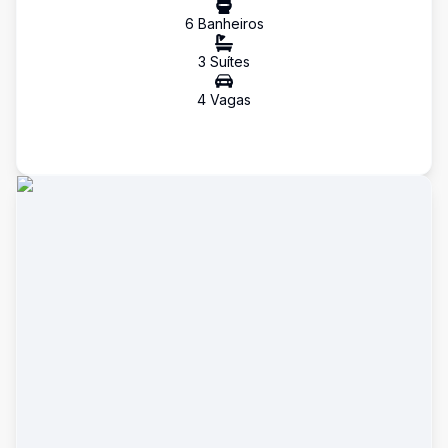
6
Banheiro
s
3
Suíte
s
4
Vaga
s