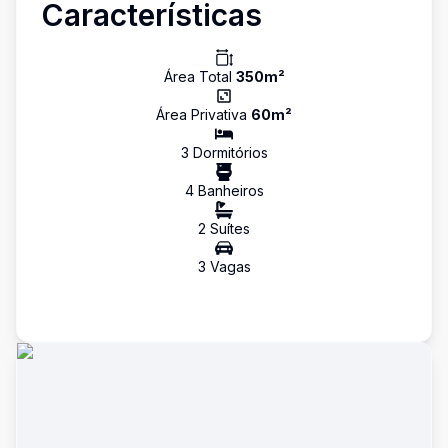
Características
Área Total
350
m²
Área Privativa
60
m²
3
Dormitório
s
4
Banheiro
s
2
Suíte
s
3
Vaga
s