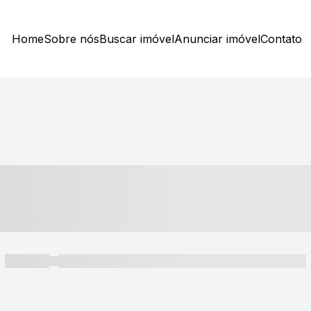
Home
Sobre nós
Buscar imóvel
Anunciar imóvel
Contato
----- ---- ---- -- ----
----- -----
----- ----- -- ------ ---- ---- -- ----- ----- ----- --- ------