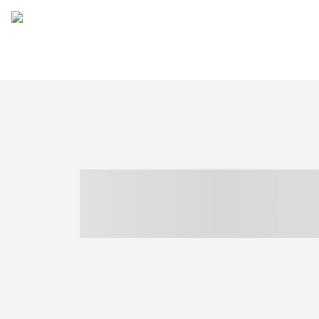
----- ----- -- -
- ------