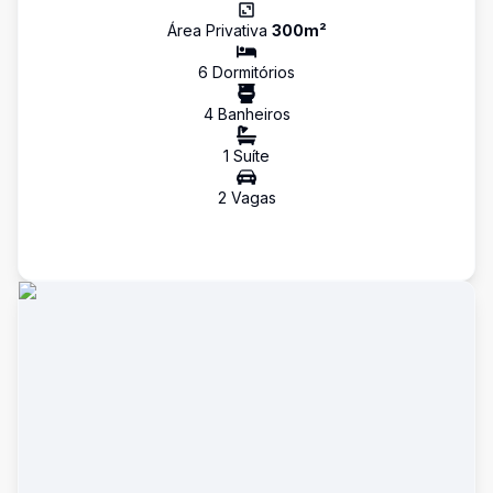
Área Privativa
300
m²
6
Dormitório
s
4
Banheiro
s
1
Suíte
2
Vaga
s