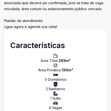
anunciada que deverá ser confirmada, pois se trata de vaga
vinculada, área comum ou estacionamento público cercado.
Plantão de atendimento
Ligue agora e agende sua visita!
Características
Área Total
293
m²
Área Privativa
130
m²
5
Dormitório
s
2
Banheiro
s
1
Suíte
4
Vaga
s