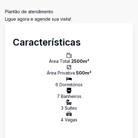
Plantão de atendimento
Ligue agora e agende sua visita!
Características
Área Total
2500
m²
Área Privativa
500
m²
6
Dormitório
s
7
Banheiro
s
3
Suíte
s
4
Vaga
s