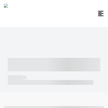
----- ----- -- ------ ---- ---- -- ----- -----
----- --- ------
----- -----
----- ----- -- ------ ---- ---- -- ----- ----- ----- --- ------