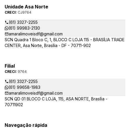
Unidade Asa Norte
CRECI:
CJ9764
(61) 3327-2255
(61) 99983-2130
amaralimoveisdf@gmail.com
SCN Quadra 1 Bloco C, 1, BLOCO C LOJA 115 - BRASÍLIA TRADE
CENTER, Asa Norte, Brasília - DF - 70711-902
Filial
CRECI:
9764
(61) 3327-2255
(61) 99658-1983
amaralimoveisdf@gmail.com
SCN QD 01 BLOCO C LOJA, 115, ASA NORTE, Brasília -
70711902
Navegação rápida