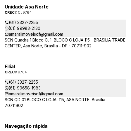
Unidade Asa Norte
CRECI:
CJ9764
(61) 3327-2255
(61) 99983-2130
amaralimoveisdf@gmail.com
SCN Quadra 1 Bloco C, 1, BLOCO C LOJA 115 - BRASÍLIA TRADE
CENTER, Asa Norte, Brasília - DF - 70711-902
Filial
CRECI:
9764
(61) 3327-2255
(61) 99658-1983
amaralimoveisdf@gmail.com
SCN QD 01 BLOCO C LOJA, 115, ASA NORTE, Brasília -
70711902
Navegação rápida