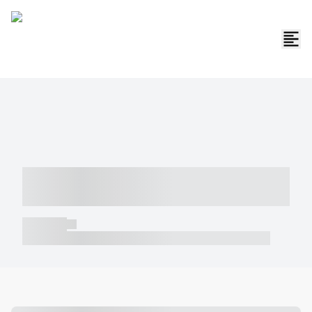
----- ----- -- ------ ---- ---- -- ----- -----
----- --- ------
----- -----
----- ----- -- ------ ---- ---- -- ----- ----- ----- --- ------