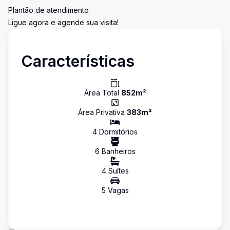
Plantão de atendimento
Ligue agora e agende sua visita!
Características
Área Total
852
m²
Área Privativa
383
m²
4
Dormitório
s
6
Banheiro
s
4
Suíte
s
5
Vaga
s