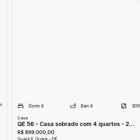
²
Dorm
4
Ban
4
300
Casa
QE 56 - Casa sobrado com 4 quartos - 2
R$ 899.000,00
suítes - 3 vagas - estuda permutar - Guará I
Guará II, Guará - DF