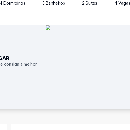
4
Dormitório
s
3
Banheiro
s
2
Suíte
s
4
Vaga
UGAR
 e consiga a melhor