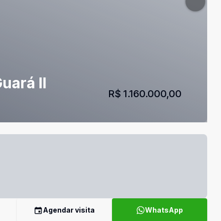
uará II
R$ 1.160.000,00
Agendar visita
WhatsApp