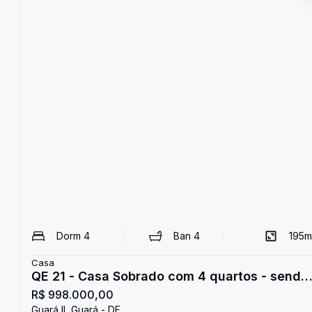
Dorm
4
Ban
4
195
m
Casa
QE 21 - Casa Sobrado com 4 quartos - sendo
R$ 998.000,00
1 suíte - 2 vagas - Varanda - aceita
Guará II, Guará - DF