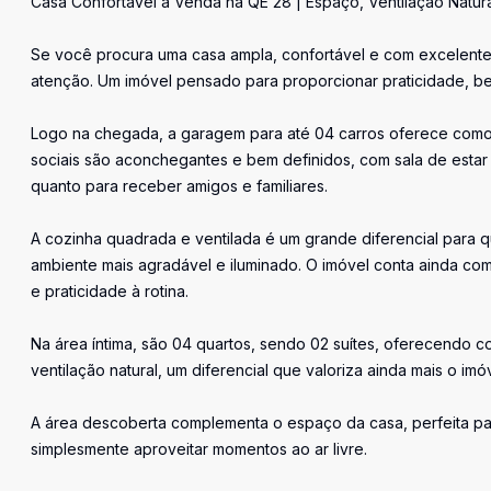
Casa Confortável à Venda na QE 28 | Espaço, Ventilação Natura
Se você procura uma casa ampla, confortável e com excelente
atenção. Um imóvel pensado para proporcionar praticidade, be
Logo na chegada, a garagem para até 04 carros oferece comodi
sociais são aconchegantes e bem definidos, com sala de estar 
quanto para receber amigos e familiares.
A cozinha quadrada e ventilada é um grande diferencial para qu
ambiente mais agradável e iluminado. O imóvel conta ainda c
e praticidade à rotina.
Na área íntima, são 04 quartos, sendo 02 suítes, oferecendo c
ventilação natural, um diferencial que valoriza ainda mais o i
A área descoberta complementa o espaço da casa, perfeita pa
simplesmente aproveitar momentos ao ar livre.