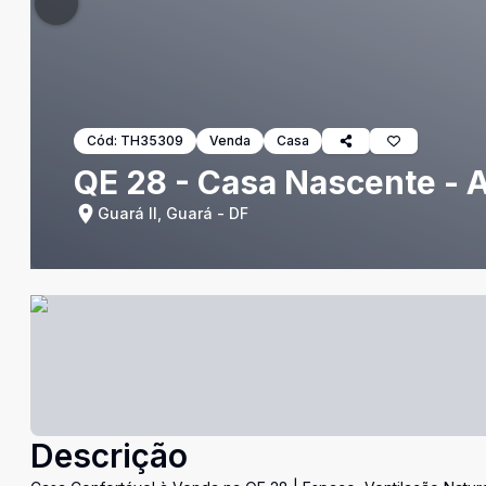
Cód:
TH35309
Venda
Casa
QE 28 - Casa Nascente - A
Guará II, Guará - DF
Descrição