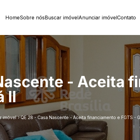
Home
Sobre nós
Buscar imóvel
Anunciar imóvel
Contato
Nascente - Aceita 
 II
r imóvel
QE 28 - Casa Nascente - Aceita financiamento e FGTS - Gu