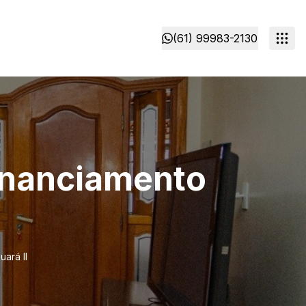
(61) 99983-2130
financiamento
ará II