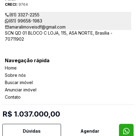
CRECI:
9764
(61) 3327-2255
(61) 99658-1983
amaralimoveisdf@gmail.com
SCN QD 01 BLOCO C LOJA, 115, ASA NORTE, Brasília -
70711902
Navegação rápida
Home
Sobre nós
Buscar imóvel
Anunciar imóvel
Contato
R$ 1.037.000,00
Imobiliária Certificada:
Selo de Tecnologia Loft
Dúvidas
Agendar