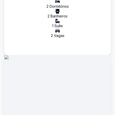
2
Dormitório
s
2
Banheiro
s
1
Suíte
2
Vaga
s