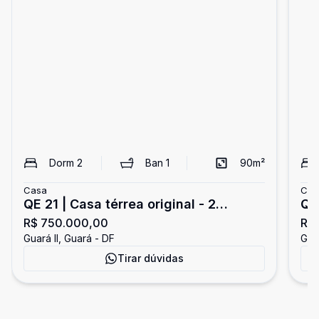
Dorm
2
Ban
1
90
m²
Casa
Cas
QE 21 | Casa térrea original - 2
QE
R$ 750.000,00
R$
Quartos - Aceita Financiamento -
ven
Guará II, Guará - DF
Guar
Guará II
Tirar dúvidas