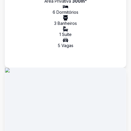
Área Privativa
300
m²
6
Dormitório
s
3
Banheiro
s
1
Suíte
5
Vaga
s