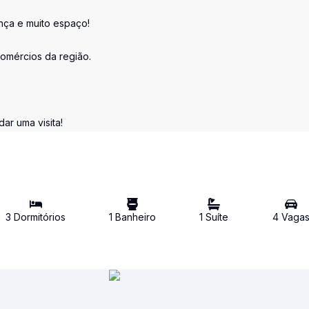
nça e muito espaço!
 comércios da região.
r uma visita!
3
Dormitório
s
1
Banheiro
1
Suíte
4
Vaga