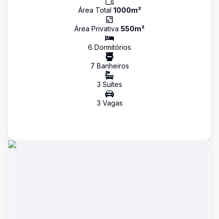
Área Total
1000
m²
Área Privativa
550
m²
6
Dormitório
s
7
Banheiro
s
3
Suíte
s
3
Vaga
s