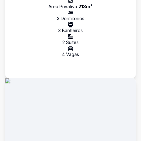
Área Privativa
213
m²
3
Dormitório
s
3
Banheiro
s
2
Suíte
s
4
Vaga
s