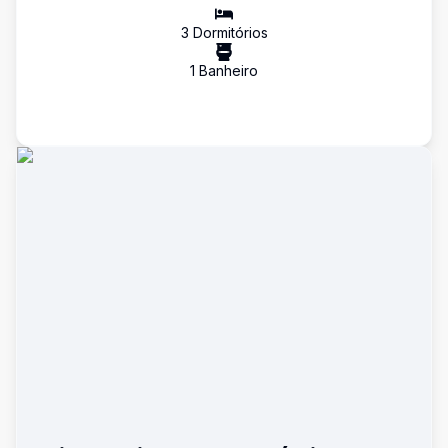
3
Dormitório
s
1
Banheiro