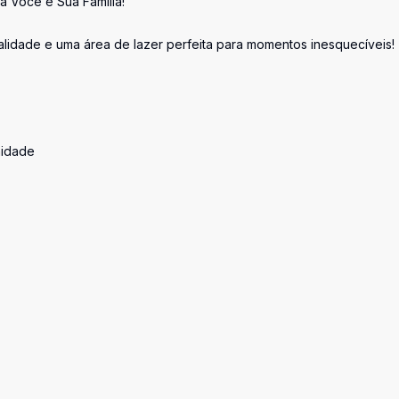
 Você e Sua Família!
alidade e uma área de lazer perfeita para momentos inesquecíveis!
nidade