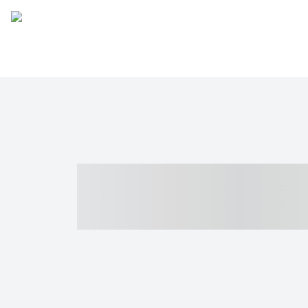
----- ----- -- -
- ------