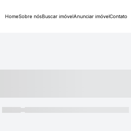
Home
Sobre nós
Buscar imóvel
Anunciar imóvel
Contato
----- ---- ---- -- ----
----- -----
----- ----- -- ------ ---- ---- -- ----- ----- ----- --- ------