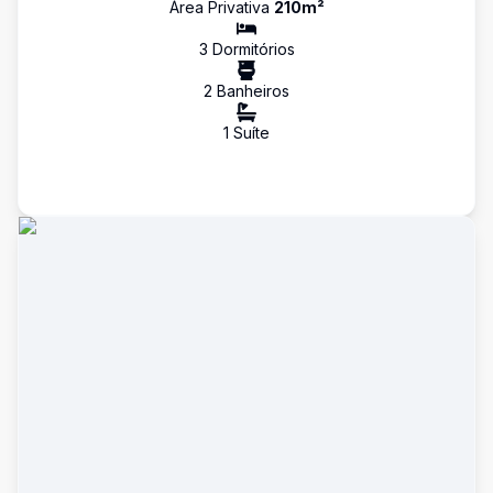
Área Privativa
210
m²
3
Dormitório
s
2
Banheiro
s
1
Suíte