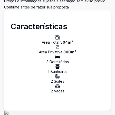
Preços e informações sujeitos a alteração sem aviso prévio.
Confirme antes de fazer sua proposta.
Características
Área Total
504
m²
Área Privativa
300
m²
3
Dormitório
s
2
Banheiro
s
2
Suíte
s
2
Vaga
s