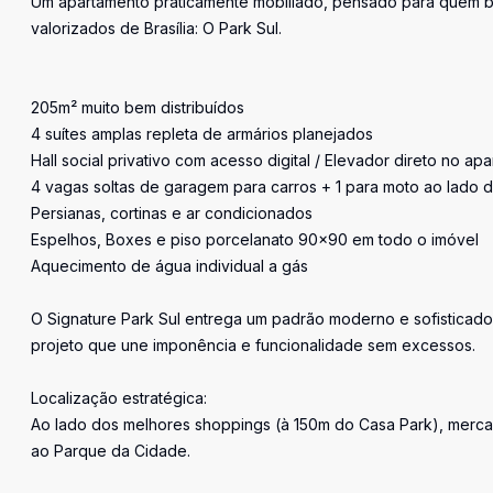
Um apartamento praticamente mobiliado, pensado para quem b
valorizados de Brasília: O Park Sul.
205m² muito bem distribuídos
4 suítes amplas repleta de armários planejados
Hall social privativo com acesso digital / Elevador direto no ap
4 vagas soltas de garagem para carros + 1 para moto ao lado 
Persianas, cortinas e ar condicionados
Espelhos, Boxes e piso porcelanato 90x90 em todo o imóvel
Aquecimento de água individual a gás
O Signature Park Sul entrega um padrão moderno e sofisticado
projeto que une imponência e funcionalidade sem excessos.
Localização estratégica:
Ao lado dos melhores shoppings (à 150m do Casa Park), mercado
ao Parque da Cidade.