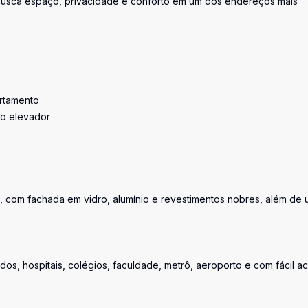
usca espaço, privacidade e conforto em um dos endereços mais
artamento
do elevador
, com fachada em vidro, alumínio e revestimentos nobres, além de
s, hospitais, colégios, faculdade, metrô, aeroporto e com fácil a