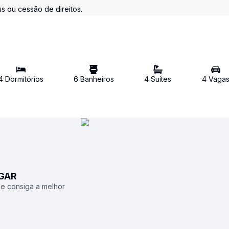
s ou cessão de direitos.
4
Dormitório
s
6
Banheiro
s
4
Suíte
s
4
Vaga
UGAR
 e consiga a melhor