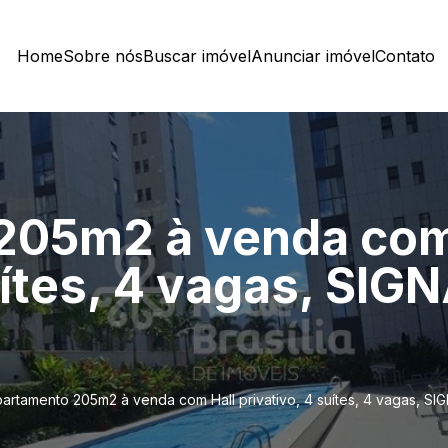
Home
Sobre nós
Buscar imóvel
Anunciar imóvel
Contato
205m2 à venda com
suítes, 4 vagas, SI
artamento 205m2 à venda com Hall privativo, 4 suítes, 4 vagas, 