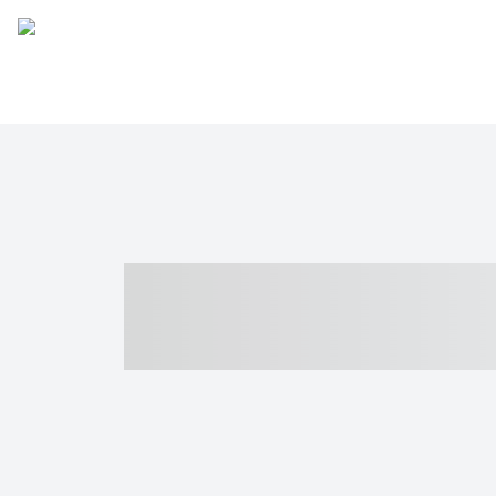
----- ----- -- -
- ------