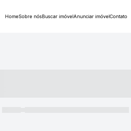
Home
Sobre nós
Buscar imóvel
Anunciar imóvel
Contato
----- ---- ---- -- ----
----- -----
----- ----- -- ------ ---- ---- -- ----- ----- ----- --- ------