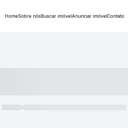
Home
Sobre nós
Buscar imóvel
Anunciar imóvel
Contato
----- ---- ---- -- ----
----- -----
----- ----- -- ------ ---- ---- -- ----- ----- ----- --- ------