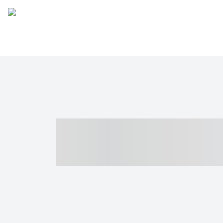
----- ----- -- -
- ------