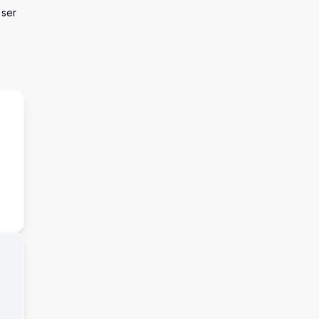
 ser
s