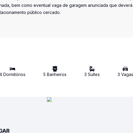
iminada, bem como eventual vaga de garagem anunciada que deverá
stacionamento público cercado.
4
Dormitório
s
5
Banheiro
s
3
Suíte
s
3
Vaga
UGAR