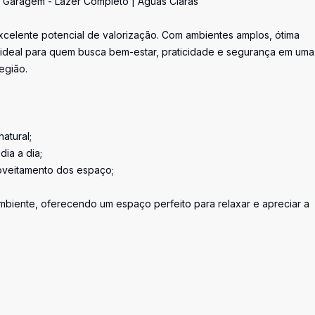
de Garagem - Lazer Completo | Águas Claras
celente potencial de valorização. Com ambientes amplos, ótima
 ideal para quem busca bem-estar, praticidade e segurança em uma
região.
atural;
ia a dia;
oveitamento dos espaço;
biente, oferecendo um espaço perfeito para relaxar e apreciar a