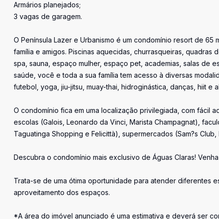
Armários planejados;
3 vagas de garagem.
O Península Lazer e Urbanismo é um condomínio resort de 65 m
família e amigos. Piscinas aquecidas, churrasqueiras, quadras d
spa, sauna, espaço mulher, espaço pet, academias, salas de es
saúde, você e toda a sua família tem acesso à diversas modalida
futebol, yoga, jiu-jitsu, muay-thai, hidroginástica, danças, hiit e
O condomínio fica em uma localização privilegiada, com fácil a
escolas (Galois, Leonardo da Vinci, Marista Champagnat), fac
Taguatinga Shopping e Felicittà), supermercados (Sam?s Club, 
Descubra o condomínio mais exclusivo de Águas Claras! Venha 
Trata-se de uma ótima oportunidade para atender diferentes es
aproveitamento dos espaços.
*A área do imóvel anunciado é uma estimativa e deverá ser con