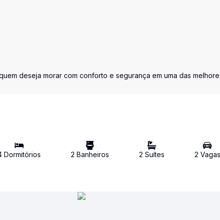
ra quem deseja morar com conforto e segurança em uma das melhore
4
Dormitório
s
2
Banheiro
s
2
Suíte
s
2
Vaga