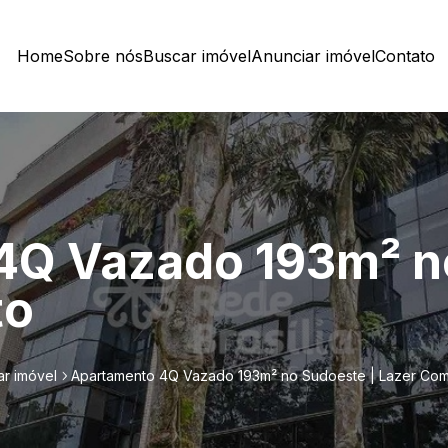
Home
Sobre nós
Buscar imóvel
Anunciar imóvel
Contato
4Q Vazado 193m² n
to
r imóvel
Apartamento 4Q Vazado 193m² no Sudoeste | Lazer Com