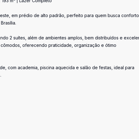
 193 m² | Lazer Completo
ste, em prédio de alto padrão, perfeito para quem busca conforto
rasília.
endo 2 suítes, além de ambientes amplos, bem distribuídos e excele
os cômodos, oferecendo praticidade, organização e ótimo
e, com academia, piscina aquecida e salão de festas, ideal para
.