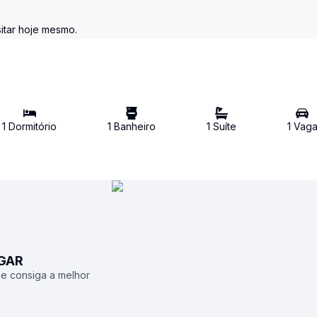
itar hoje mesmo.
1
Dormitório
1
Banheiro
1
Suíte
1
Vag
UGAR
 e consiga a melhor