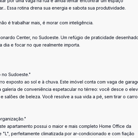
lutar por uma vaga na rua e ainda tentar encontrar um espaço
... Essa rotina drena sua energia e sabota sua produtividade.
não é trabalhar mais, é morar com inteligência.
Leonardo Center, no Sudoeste. Um refúgio de praticidade desenhad
a dia e focar no que realmente importa.
o no Sudoeste."
arro exposto ao sol e à chuva. Este imóvel conta com vaga de gara
ma galeria de conveniência espetacular no térreo: você desce o ele
 e salões de beleza. Você resolve a sua vida a pé, sem tirar o carr
organização."
Este apartamento possui o maior e mais completo Home Office da
"L", perfeitamente climatizada por ar-condicionado e com fiação