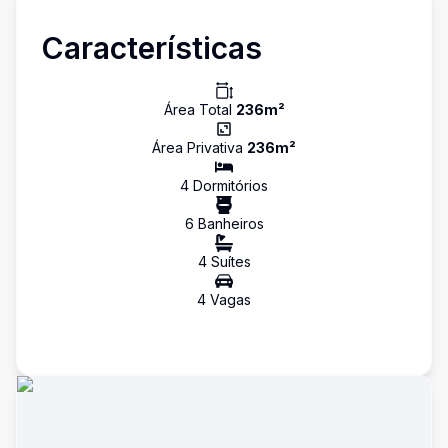
Características
Área Total
236
m²
Área Privativa
236
m²
4
Dormitório
s
6
Banheiro
s
4
Suíte
s
4
Vaga
s