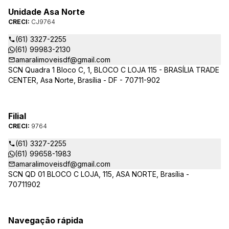
Unidade Asa Norte
CRECI:
CJ9764
(61) 3327-2255
(61) 99983-2130
amaralimoveisdf@gmail.com
SCN Quadra 1 Bloco C, 1, BLOCO C LOJA 115 - BRASÍLIA TRADE
CENTER, Asa Norte, Brasília - DF - 70711-902
Filial
CRECI:
9764
(61) 3327-2255
(61) 99658-1983
amaralimoveisdf@gmail.com
SCN QD 01 BLOCO C LOJA, 115, ASA NORTE, Brasília -
70711902
Navegação rápida